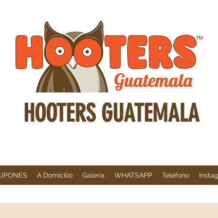
HOOTERS GUATEMALA
UPONES
A Domicilio
Galeria
WHATSAPP
Teléfono
Insta