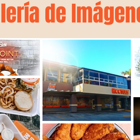
lería
de
Imágen