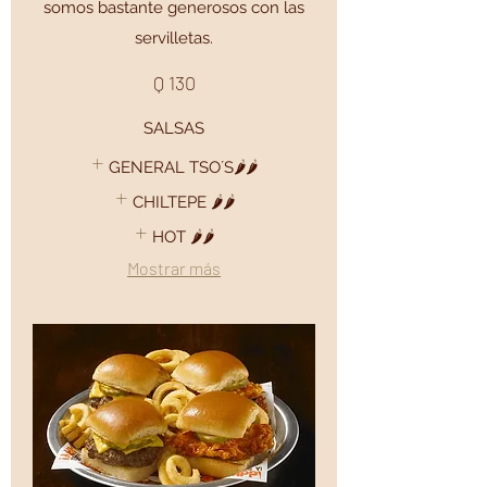
somos bastante generosos con las
servilletas.
Q 130
SALSAS
GENERAL TSO´S🌶️🌶️
CHILTEPE 🌶️🌶️
HOT 🌶️🌶️
Mostrar más