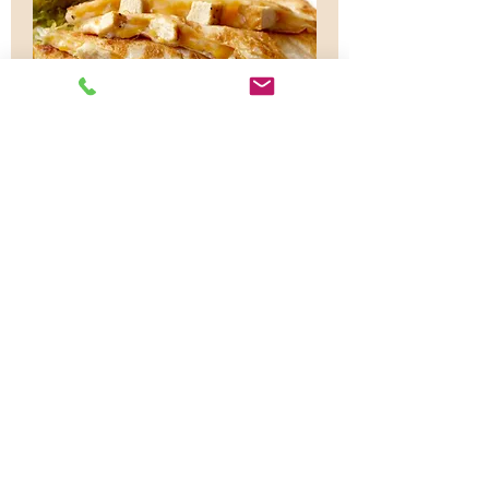
Buffalo Chicken Quesadilla
Quesadilla de pollo Buffalo con tu
"Hooters Sauce" favorita y tu elección
de ranch o bleu cheese.
Q 100